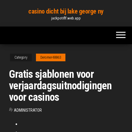
Skip
casino dicht bij lake george ny
to
jackpotiflf.web.app
the
content
Category
Deromer48863
Gratis sjablonen voor
verjaardagsuitnodigingen
voor casinos
By
ADMINISTRATOR