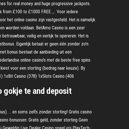
ames for real money and huge progressive jackpots.
ers from £100 to £1000 FREE. , . Voor iedere
r het online casino zijn vastgesteld. Het is namelijk
sten worden voldaan. BetAmo Casino is een zeer
etrouwbaar, veilig en eerlijk te opereren. Het is
stbonus. Eigenlijk betaat er geen één zonder zo’n
 met bonus bestaat de aanbieding uit een
ederlandse online casino’s met de beste free spins
 kiest voor een storting (bedrag naar keuze). By
) 1xBit Casino (378) 1xSlots Casino (406
o gokje te and deposit
s). … en soms zelfs zonder storting! Gratis casino
sino bonussen. Gratis geld, zonder storting Geen
ij Geweldig Live Dealer Casino speel vrij PlayTech-