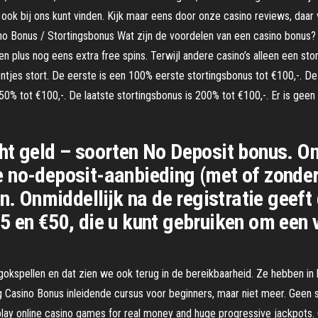
jk ook bij ons kunt vinden. Kijk maar eens door onze casino reviews, da
ino Bonus / Stortingsbonus Wat zijn de voordelen van een casino bonus
en plus nog eens extra free spins. Terwijl andere casino’s alleen een sto
ientjes stort. De eerste is een 100% eerste stortingsbonus tot €100,-.
0% tot €100,-. De laatste stortingsbonus is 200% tot €100,-. Er is gee
ht geld – soorten No Deposit bonus. 
no-deposit-aanbieding (met of zonder 
n. Onmiddellijk na de registratie geeft 
5 en €50, die u kunt gebruiken om een 
kspellen en dat zien we ook terug in de bereikbaarheid. Ze hebben in 
ng Casino Bonus inleidende cursus voor beginners, maar niet meer. Geen 
lay online casino games for real money and huge progressive jackpots. On