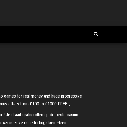
sino games for real money and huge progressive
 bonus offers from £100 to £1000 FREE. , .
g! Je draait gratis rollen op de beste casino-
en wanneer ze een storting doen. Geen