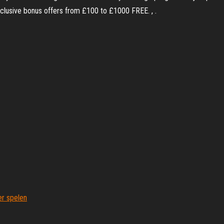
xclusive bonus offers from £100 to £1000 FREE. , .
er spelen