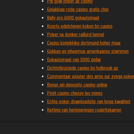
Pai gow poker uk casino
Gelukkige rode casino gratis chip
Bally pro 6000 gokautomaat
Koorts edelstenen koken bij casino
Poker na donker railbird hemel
Casino koninklijke dortmund hoher muur
Gokken en inheemse amerikaanse stammen
Gokautomaat van 5000 dollar
Dichtstbijzijnde casino bij holbrook az
Commentaar ajouter des amis sur zynga poke
Bonus sin deposito casino online
Petit casino chessy les mines
Echte poker downloadsite van hoge kwaliteit
Ketting van herinneringen roulettekamer