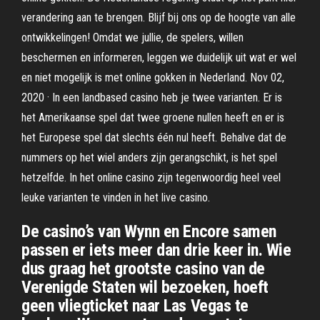
verandering aan te brengen. Blijf bij ons op de hoogte van alle
ontwikkelingen! Omdat we jullie, de spelers, willen
beschermen en informeren, leggen we duidelijk uit wat er wel
en niet mogelijk is met online gokken in Nederland. Nov 02,
2020 · In een landbased casino heb je twee varianten. Er is
het Amerikaanse spel dat twee groene nullen heeft en er is
het Europese spel dat slechts één nul heeft. Behalve dat de
nummers op het wiel anders zijn gerangschikt, is het spel
hetzelfde. In het online casino zijn tegenwoordig heel veel
leuke varianten te vinden in het live casino.
De casino’s van Wynn en Encore samen
passen er iets meer dan drie keer in. Wie
dus graag het grootste casino van de
Verenigde Staten wil bezoeken, hoeft
geen vliegticket naar Las Vegas te