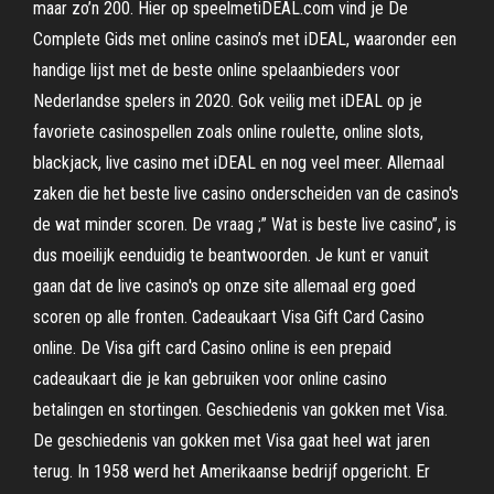
maar zo’n 200. Hier op speelmetiDEAL.com vind je De
Complete Gids met online casino’s met iDEAL, waaronder een
handige lijst met de beste online spelaanbieders voor
Nederlandse spelers in 2020. Gok veilig met iDEAL op je
favoriete casinospellen zoals online roulette, online slots,
blackjack, live casino met iDEAL en nog veel meer. Allemaal
zaken die het beste live casino onderscheiden van de casino's
de wat minder scoren. De vraag ;” Wat is beste live casino”, is
dus moeilijk eenduidig te beantwoorden. Je kunt er vanuit
gaan dat de live casino's op onze site allemaal erg goed
scoren op alle fronten. Cadeaukaart Visa Gift Card Casino
online. De Visa gift card Casino online is een prepaid
cadeaukaart die je kan gebruiken voor online casino
betalingen en stortingen. Geschiedenis van gokken met Visa.
De geschiedenis van gokken met Visa gaat heel wat jaren
terug. In 1958 werd het Amerikaanse bedrijf opgericht. Er