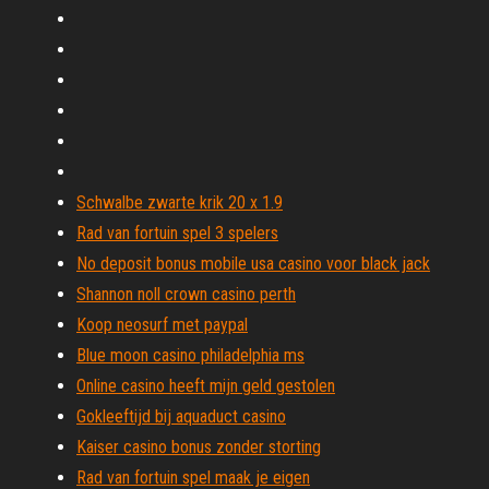
Schwalbe zwarte krik 20 x 1.9
Rad van fortuin spel 3 spelers
No deposit bonus mobile usa casino voor black jack
Shannon noll crown casino perth
Koop neosurf met paypal
Blue moon casino philadelphia ms
Online casino heeft mijn geld gestolen
Gokleeftijd bij aquaduct casino
Kaiser casino bonus zonder storting
Rad van fortuin spel maak je eigen