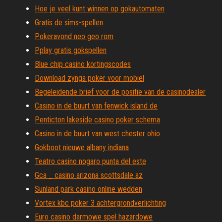
Hoe je veel kunt winnen op gokautomaten
Gratis de sims-spellen
Pokeravond neo geo rom
Pplay gratis gokspellen
Blue chip casino kortingscodes
Download zynga poker voor mobiel
Begeleidende brief voor de positie van de casinodealer
Casino in de buurt van fenwick island de
Penticton lakeside casino poker schema
Casino in de buurt van west chester ohio
Gokboot nieuwe albany indiana
Teatro casino nogaro punta del este
Gca _ casino arizona scottsdale az
Sunland park casino online wedden
Vortex kbc poker 3 achtergrondverlichting
Euro casino darmowe spel hazardowe