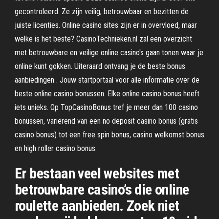
gecontroleerd. Ze zijn veilig, betrouwbaar en bezitten de
juiste licenties. Online casino sites zijn er in overvloed, maar
welke is het beste? CasinoTechnieken.nl zal een overzicht
met betrouwbare en veilige online casino's gaan tonen waar je
online kunt gokken. Uiteraard ontvang je de beste bonus
aanbiedingen . Jouw startportaal voor alle informatie over de
beste online casino bonussen. Elke online casino bonus heeft
iets unieks. Op TopCasinoBonus tref je meer dan 100 casino
bonussen, variërend van een no deposit casino bonus (gratis
casino bonus) tot een free spin bonus, casino welkomst bonus
en high roller casino bonus.
Er bestaan veel websites met
betrouwbare casino’s die online
roulette aanbieden. Zoek niet