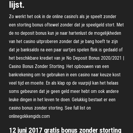
lijst.
Zo werkt het ook in de online casino’s als je speelt zonder
een storting bonus oftewel zonder dat je speelgeld stort. Met
de no deposit bonus kun je naar hartenlust de mogelijkheden
van het casino uitproberen zonder dat je bang hoeft te zijn
dat je banksaldo na een paar uurtjes spelen flink is gedaald of
het beschikbare krediet van je No Deposit Bonus 2020/2021 |
Casino Bonus Zonder Storting. Het opbouwen van een
bankrekening om te gebruiken in een casino naar keuze kost
veel tijd en moeite. En als klap op de vuurpijl kan het helaas
soms gebeuren dat je geen geld meer hebt om ook andere
leuke dingen in het leven te doen. Gelukkig bestaat er een
casino bonus zonder storting. See full list on
onlinegokkengids.com
12 juni 2017 gratis bonus zonder storting