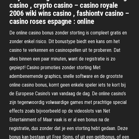
casino , crypto casino – casino royale
2006 wiki wins casino , fashiontv casino –
casino roses espagne : online
De online casino bonus zonder storting is compleet gratis en
zonder enkel risico. Dit bonustype biedt een kans om het
casino te verkennen en casinospellen uit te proberen. Dat
alles binnen een paar minuten, want de registratie is zo
gepiept! Casino promoties zonder storting Met
adembenemende graphics, snelle software en de grootste
online casino bonus, komt geen enkele speler iets te kort bij
de Europese Casino’s van vandaag de dag. De online casino’s
zijn tegenwoordig volwaardige games met prachtige special
effects zoals bijvoorbeeld op de videoslots van Net
Entertainment of Maar vaak is er al een bonus na de
registratie, dus zonder dat je een storting hebt gedaan. Deze
bonus kan bestaan uit Free Spins, of uit een geldbonus, of een