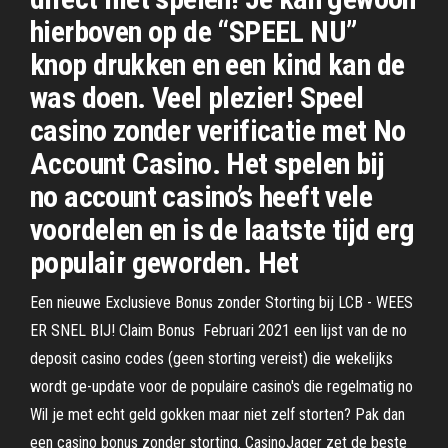
hierboven op de “SPEEL NU”
knop drukken en een kind kan de
was doen. Veel plezier! Speel
casino zonder verificatie met No
Account Casino. Het spelen bij
no account casino’s heeft vele
voordelen en is de laatste tijd erg
populair geworden. Het
Een nieuwe Exclusieve Bonus zonder Storting bij LCB - WEES
ER SNEL BIJ! Claim Bonus Februari 2021 een lijst van de no
deposit casino codes (geen storting vereist) die wekelijks
wordt ge-update voor de populaire casino's die regelmatig no
Wil je met echt geld gokken maar niet zelf storten? Pak dan
een casino bonus zonder storting. CasinoJager zet de beste