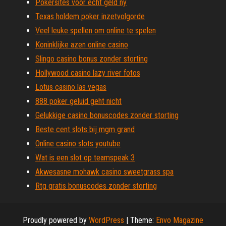
Pokersites voor echt geld ny
Texas holdem poker inzetvolgorde
Veel leuke spellen om online te spelen
Koninklijke azen online casino
Slingo casino bonus zonder storting
Hollywood casino lazy river fotos
Lotus casino las vegas
888 poker geluid geht nicht
Gelukkige casino bonuscodes zonder storting
Beste cent slots bij mgm grand
Online casino slots youtube
Wat is een slot op teamspeak 3
Akwesasne mohawk casino sweetgrass spa
Rtg gratis bonuscodes zonder storting
Proudly powered by
WordPress
|
Theme:
Envo Magazine